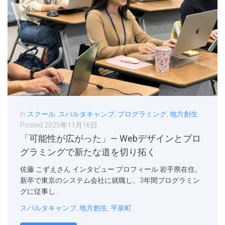
In
スクール
,
スパルタキャンプ
,
プログラミング
,
地方創生
Posted
2025年11月16日
「可能性が広がった」— Webデザインとプロ
グラミングで新たな道を切り拓く
佐藤 こずえさん インタビュー プロフィール 岩手県在住。
新卒で東京のシステム会社に就職し、3年間プログラミン
グに従事し...
スパルタキャンプ
,
地方創生
,
平泉町