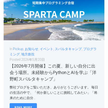
In
Pickup
,
お知らせ
,
イベント
,
スパルタキャンプ
,
プログラ
ミング
,
地方創生
Posted
2026年5月20日
【2026年7月開催】この夏、新しい自分に出
会う場所。未経験からPythonとAIを学ぶ「洋
野町スパルタキャンプ」
弊社ブログをご覧いただき、ありがとうございます。 毎日
の生活の中で、「何か新しいことに挑戦してみたい」「将
来のために自分...
READ MORE