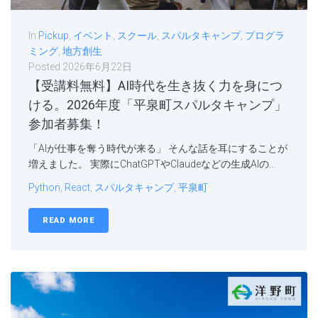
In
Pickup
,
イベント
,
スクール
,
スパルタキャンプ
,
プログラ
ミング
,
地方創生
Posted
2026年6月22日
【受講料無料】AI時代を生き抜く力を身につ
ける。2026年度「平泉町スパルタキャンプ」
参加者募集！
「AIが仕事を奪う時代が来る」 そんな話を耳にすることが
増えました。 実際にChatGPTやClaudeなどの生成AIの...
Python
,
React
,
スパルタキャンプ
,
平泉町
READ MORE