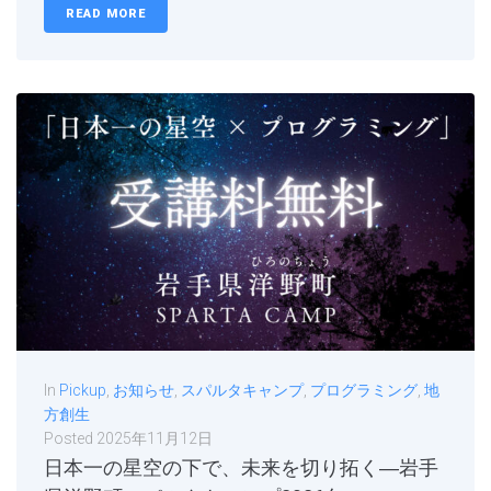
READ MORE
In
Pickup
,
お知らせ
,
スパルタキャンプ
,
プログラミング
,
地
方創生
Posted
2025年11月12日
日本一の星空の下で、未来を切り拓く―岩手