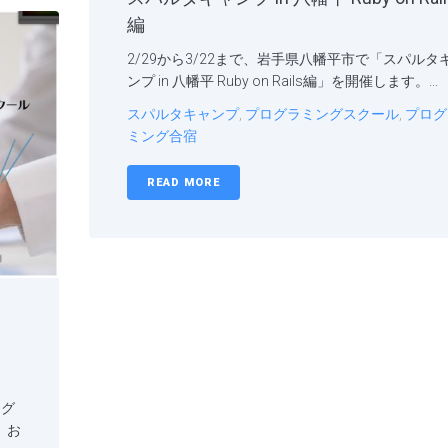
編
2/29から3/22まで、岩手県八幡平市で「スパルタ
ンプ in 八幡平 Ruby on Rails編」を開催します。...
スパルタキャンプ
,
プログラミングスクール
,
プログ
ミング合宿
READ MORE
ログ
。お