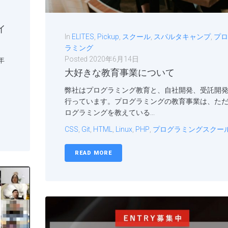
イ
In
ELITES
,
Pickup
,
スクール
,
スパルタキャンプ
,
プロ
ラミング
Posted
2020年6月14日
年
大好きな教育事業について
弊社はプログラミング教育と、自社開発、受託開
行っています。プログラミングの教育事業は、た
ログラミングを教えている...
CSS
,
Git
,
HTML
,
Linux
,
PHP
,
プログラミングスクー
READ MORE