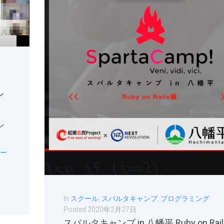
ン
ン
ー
In
スクール
,
スパルタキャンプ
,
プログラミング
Posted
2020年2月27日
スパルタキャンプ in 八幡平 Ruby on Rail