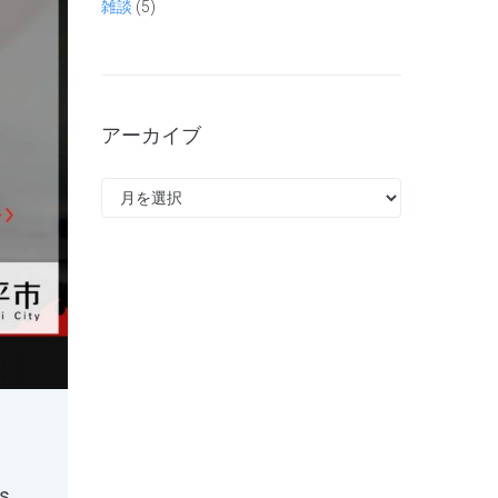
雑談
(5)
アーカイブ
s