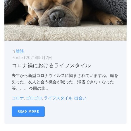
In
雑談
Posted
2021年5月2日
コロナ禍におけるライフスタイル
去年から新型コロナウィルスに悩まされていますね。職を
失った、友人と会う機会が減った、帰省できなくなった
等。。。 今回の非...
コロナ
,
ゴロゴロ
,
ライフスタイル
,
出会い
READ MORE