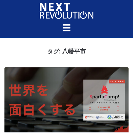
タグ: 八幡平市