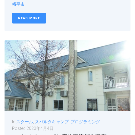
幡平市
READ MORE
In
スクール
,
スパルタキャンプ
,
プログラミング
Posted
2020年4月4日