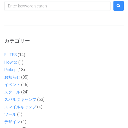
カテゴリー
ELITES
(14)
How to
(1)
Pickup
(18)
お知らせ
(35)
イベント
(16)
スクール
(24)
スパルタキャンプ
(63)
スマイルキャンプ
(4)
ツール
(1)
デザイン
(1)