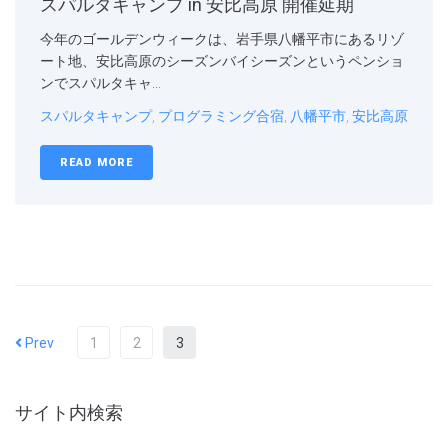
スパルタキャンプ in 安比高原 開催延期
今年のゴールデンウィークは、岩手県八幡平市にあるリゾ
ート地、安比高原のシーズンバイシーズンというペンショ
ンでスパルタキャ...
スパルタキャンプ
,
プログラミング合宿
,
八幡平市
,
安比高原
READ MORE
Prev
1
2
3
サイト内検索