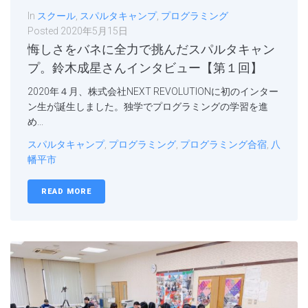
In
スクール
,
スパルタキャンプ
,
プログラミング
Posted
2020年5月15日
悔しさをバネに全力で挑んだスパルタキャン
プ。鈴木成星さんインタビュー【第１回】
2020年４月、株式会社NEXT REVOLUTIONに初のインター
ン生が誕生しました。独学でプログラミングの学習を進
め...
スパルタキャンプ
,
プログラミング
,
プログラミング合宿
,
八
幡平市
READ MORE